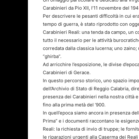
Carabinieri da Pio XII, l’11 novembre del 194
Per descrivere le pesanti difficoltà in cui eran
tempo di guerra, è stato riprodotto con ogg
Carabinieri Reali: una tenda da campo, un co
tutto il necessario per le attività burocrat
corredata dalla classica lucerna; uno zaino; 
“ghirba”.
Ad arricchire l’esposizione, le divise d’epo
Carabinieri di Gerace.
In questo percorso storico, uno spazio imp
dell’Archivio di Stato di Reggio Calabria, dir
presenza dei Carabinieri nella nostra città e
fino alla prima metà del ‘900.
In quell’epoca siamo ancora in presenza dell
Prima” e i documenti raccontano le esigenze 
Reali: la richiesta di invio di truppe; le forn
le riparazioni urgenti alla Caserma dei Reali