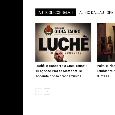
ARTICOLI CORRELATI
ALTRO DALL'AUTORE
Luchè in concerto a Gioia Tauro: il
Palmi e Plas
13 agosto Piazza Matteotti si
l’ambiente: 
accende con la grandemusica
d’intesa