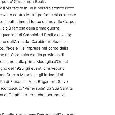
rpo de’ Carabinieri Reali”.
 visitatore in un itinerario storico ricco
a cavallo contro le truppe francesi arroccate
ce il battesimo di fuoco del novello Corpo;
glia più famosa della prima guerra
squadroni di Carabinieri Reali a cavallo;
ione dell’Arma dei Carabinieri Reali; la
oli fedele”; le imprese nel corso della
e un Carabiniere della provincia di
ssione della prima Medaglia d’Oro al
giugno del 1920; gli eventi che vedono
nda Guerra Mondiale: gli indomiti di
iri di Fiesole; il Vice Brigadiere Salvo
, riconosciuto “Venerabile” da Sua Santità
 di Carabinieri eroi che, per motivi
 Fidelis, proclamata Patrona dell’Arma dei