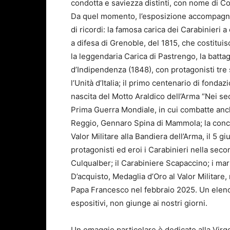
condotta e saviezza distinti, con nome di Co
Da quel momento, l’esposizione accompagna il
di ricordi: la famosa carica dei Carabinieri 
a difesa di Grenoble, del 1815, che costituis
la leggendaria Carica di Pastrengo, la batta
d’Indipendenza (1848), con protagonisti tre 
l’Unità d’Italia; il primo centenario di fondaz
nascita del Motto Araldico dell’Arma “Nei sec
Prima Guerra Mondiale, in cui combatte anch
Reggio, Gennaro Spina di Mammola; la conce
Valor Militare alla Bandiera dell’Arma, il 5 
protagonisti ed eroi i Carabinieri nella seco
Culqualber; il Carabiniere Scapaccino; i mart
D’acquisto, Medaglia d’Oro al Valor Militare
Papa Francesco nel febbraio 2025. Un elenco
espositivi, non giunge ai nostri giorni.
Un omaggio particolare è dedicato alla Virgo