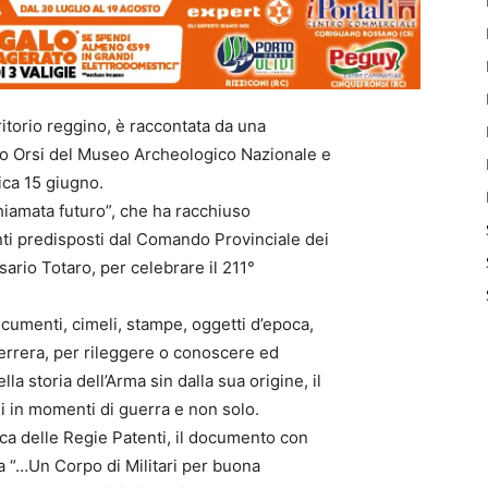
ritorio reggino, è raccontata da una
olo Orsi del Museo Archeologico Nazionale e
ica 15 giugno.
hiamata futuro”, che ha racchiuso
nti predisposti dal Comando Provinciale dei
sario Totaro, per celebrare il 211°
cumenti, cimeli, stampe, oggetti d’epoca,
Guerrera, per rileggere o conoscere ed
a storia dell’Arma sin dalla sua origine, il
ini in momenti di guerra e non solo.
oca delle Regie Patenti, il documento con
va “…Un Corpo di Militari per buona