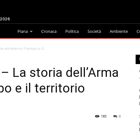
 2026
Piana
Cronaca
Politica
Società
Ambiente
C
a attraverso il tempo e il...
 – La storia dell’Arma
o e il territorio
185
0