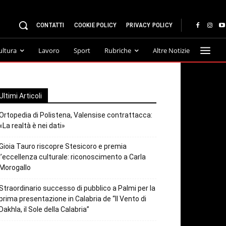
CONTATTI
COOKIE POLICY
PRIVACY POLICY
ultura
Lavoro
Sport
Rubriche
Altre Notizie
Ultimi Articoli
Ortopedia di Polistena, Valensise contrattacca:
«La realtà è nei dati»
Gioia Tauro riscopre Stesicoro e premia
l’eccellenza culturale: riconoscimento a Carla
Morogallo
Straordinario successo di pubblico a Palmi per la
prima presentazione in Calabria de “Il Vento di
Dakhla, il Sole della Calabria”