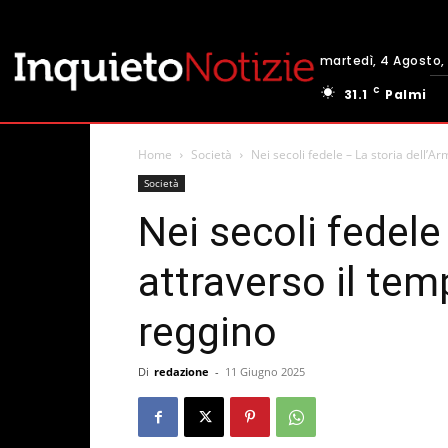
martedì, 4 Agosto,
C
31.1
Palmi
Home
Società
Nei secoli fedele – La storia dell’Arm
Società
Nei secoli fedele
attraverso il temp
reggino
Di
redazione
-
11 Giugno 2025