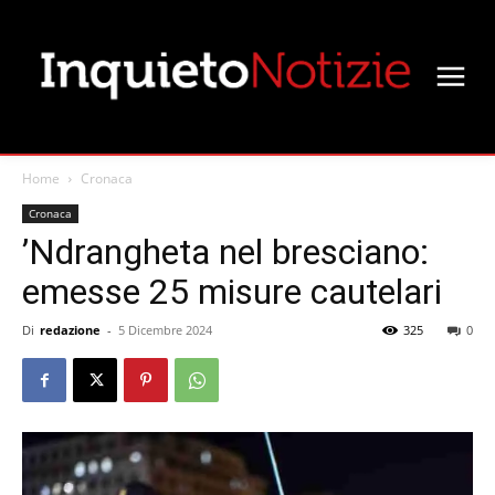
Home
Cronaca
Cronaca
’Ndrangheta nel bresciano:
emesse 25 misure cautelari
Di
redazione
-
5 Dicembre 2024
325
0