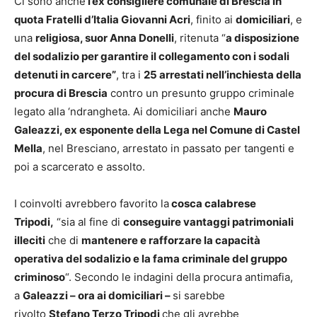
Ci sono anche
l’ex consigliere comunale di Brescia in
quota Fratelli d’Italia Giovanni Acri
, finito ai
domiciliari
, e
una
religiosa, suor Anna Donelli
, ritenuta “
a disposizione
del sodalizio per garantire il collegamento con i sodali
detenuti in carcere”
, tra i
25 arrestati nell’inchiesta della
procura di Brescia
contro un presunto gruppo criminale
legato alla ‘ndrangheta. Ai domiciliari anche
Mauro
Galeazzi, ex esponente della Lega nel Comune di Castel
Mella
, nel Bresciano, arrestato in passato per tangenti e
poi a scarcerato e assolto.
I coinvolti avrebbero favorito la
cosca calabrese
Tripodi,
“sia al fine di
conseguire vantaggi patrimoniali
illeciti
che di
mantenere e rafforzare la capacità
operativa del sodalizio e la fama criminale del gruppo
criminoso
“. Secondo le indagini della procura antimafia,
a
Galeazzi – ora ai domiciliari –
si sarebbe
rivolto
Stefano Terzo Tripodi
che gli avrebbe