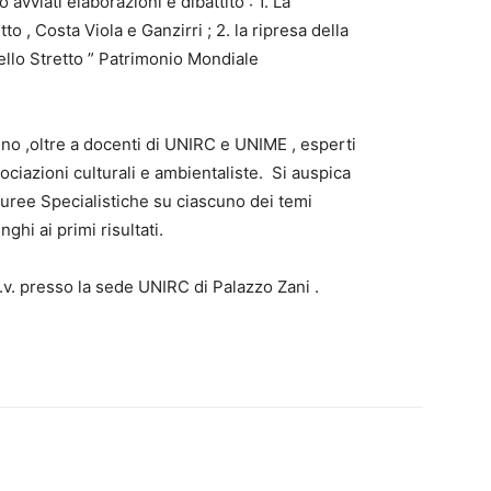
avviati elaborazioni e dibattito : 1. La
o , Costa Viola e Ganzirri ; 2. la ripresa della
lo Stretto ” Patrimonio Mondiale
nno ,oltre a docenti di UNIRC e UNIME , esperti
ociazioni culturali e ambientaliste. Si auspica
 Lauree Specialistiche su ciascuno dei temi
ghi ai primi risultati.
v. presso la sede UNIRC di Palazzo Zani .