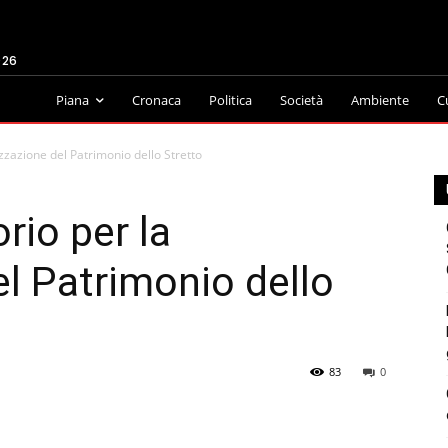
026
Piana
Cronaca
Politica
Società
Ambiente
C
izzazione del Patrimonio dello Stretto
rio per la
el Patrimonio dello
83
0