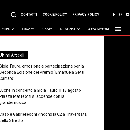
CONTATTI
COOKIE POLICY
PRIVACY POLICY
ultura
Lavoro
Sport
Rubriche
Altre Notizie
Ultimi Articoli
Gioia Tauro, emozione e partecipazione per la
Seconda Edizione del Premio “Emanuela Setti
Carraro”
Luchè in concerto a Gioia Tauro: il 13 agosto
Piazza Matteotti si accende con la
grandemusica
Caso e Gabrielleschi vincono la 62 a Traversata
dello Stretto