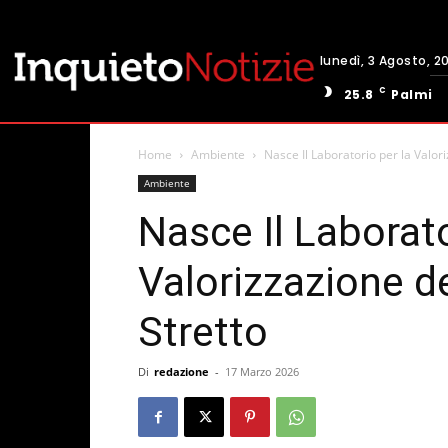
lunedì, 3 Agosto, 2
C
25.8
Palmi
Home
Ambiente
Nasce Il Laboratorio per la Valor
Ambiente
Nasce Il Laborato
Valorizzazione d
Stretto
Di
redazione
-
17 Marzo 2026