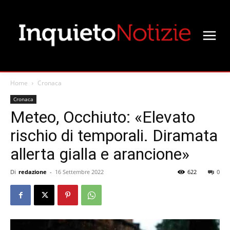
Home
Cronaca
Cronaca
Meteo, Occhiuto: «Elevato
rischio di temporali. Diramata
allerta gialla e arancione»
Di
redazione
-
16 Settembre 2022
622
0