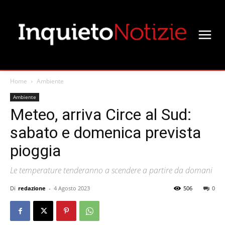
Home
Ambiente
Ambiente
Meteo, arriva Circe al Sud:
sabato e domenica prevista
pioggia
Le temperature tenderanno a scendere a partire da domani
Di
redazione
-
4 Agosto 2023
506
0