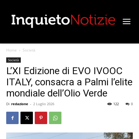
Home
Società
Società
L’XI Edizione di EVO IVOOC
ITALY, consacra a Palmi l’elite
mondiale dell’Olio Verde
Di
redazione
-
2 Luglio 2026
122
0