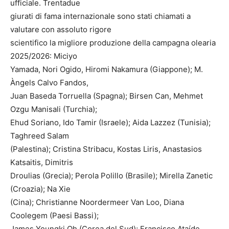
ufficiale. Trentadue
giurati di fama internazionale sono stati chiamati a
valutare con assoluto rigore
scientifico la migliore produzione della campagna olearia
2025/2026: Miciyo
Yamada, Nori Ogido, Hiromi Nakamura (Giappone); M.
Àngels Calvo Fandos,
Juan Baseda Torruella (Spagna); Birsen Can, Mehmet
Ozgu Manisali (Turchia);
Ehud Soriano, Ido Tamir (Israele); Aida Lazzez (Tunisia);
Taghreed Salam
(Palestina); Cristina Stribacu, Kostas Liris, Anastasios
Katsaitis, Dimitris
Droulias (Grecia); Perola Polillo (Brasile); Mirella Zanetic
(Croazia); Na Xie
(Cina); Christianne Noordermeer Van Loo, Diana
Coolegem (Paesi Bassi);
James Youngki Oh (Corea del Sud); Francisco Ataíde