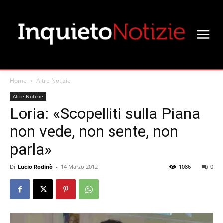
Home
Altre Notizie
Altre Notizie
Loria: «Scopelliti sulla Piana
non vede, non sente, non
parla»
Di
Lucio Rodinò
-
14 Marzo 2012
1086
0