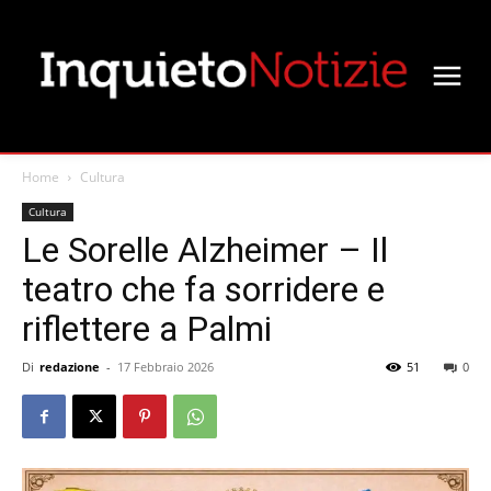
Home
Cultura
Cultura
Le Sorelle Alzheimer – Il
teatro che fa sorridere e
riflettere a Palmi
Di
redazione
-
17 Febbraio 2026
51
0