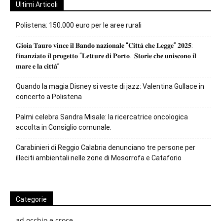
Ultimi Articoli
Polistena: 150.000 euro per le aree rurali
𝐆𝐢𝐨𝐢𝐚 𝐓𝐚𝐮𝐫𝐨 𝐯𝐢𝐧𝐜𝐞 𝐢𝐥 𝐁𝐚𝐧𝐝𝐨 𝐧𝐚𝐳𝐢𝐨𝐧𝐚𝐥𝐞 “𝐂𝐢𝐭𝐭𝐚̀ 𝐜𝐡𝐞 𝐋𝐞𝐠𝐠𝐞” 𝟐𝟎𝟐𝟓:
𝐟𝐢𝐧𝐚𝐧𝐳𝐢𝐚𝐭𝐨 𝐢𝐥 𝐩𝐫𝐨𝐠𝐞𝐭𝐭𝐨 “𝐋𝐞𝐭𝐭𝐮𝐫𝐞 𝐝𝐢 𝐏𝐨𝐫𝐭𝐨. 𝐒𝐭𝐨𝐫𝐢𝐞 𝐜𝐡𝐞 𝐮𝐧𝐢𝐬𝐜𝐨𝐧𝐨 𝐢𝐥
𝐦𝐚𝐫𝐞 𝐞 𝐥𝐚 𝐜𝐢𝐭𝐭𝐚̀”
Quando la magia Disney si veste di jazz: Valentina Gullace in
concerto a Polistena
Palmi celebra Sandra Misale: la ricercatrice oncologica
accolta in Consiglio comunale.
Carabinieri di Reggio Calabria denunciano tre persone per
illeciti ambientali nelle zone di Mosorrofa e Cataforio
Categorie
ad occhio e croce