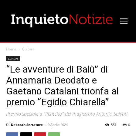
Home
Cultura
Cultura
“Le avventure di Balù” di
Annamaria Deodato e
Gaetano Catalani trionfa al
premio “Egidio Chiarella”
Premio speciale a "Pentcho" del magistrato Antonio Salvati
Di
Deborah Serratore
-
9 Aprile 2024
567
0