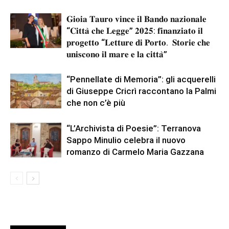
𝐆𝐢𝐨𝐢𝐚 𝐓𝐚𝐮𝐫𝐨 𝐯𝐢𝐧𝐜𝐞 𝐢𝐥 𝐁𝐚𝐧𝐝𝐨 𝐧𝐚𝐳𝐢𝐨𝐧𝐚𝐥𝐞
“𝐂𝐢𝐭𝐭𝐚̀ 𝐜𝐡𝐞 𝐋𝐞𝐠𝐠𝐞” 𝟐𝟎𝟐𝟓: 𝐟𝐢𝐧𝐚𝐧𝐳𝐢𝐚𝐭𝐨 𝐢𝐥
𝐩𝐫𝐨𝐠𝐞𝐭𝐭𝐨 “𝐋𝐞𝐭𝐭𝐮𝐫𝐞 𝐝𝐢 𝐏𝐨𝐫𝐭𝐨. 𝐒𝐭𝐨𝐫𝐢𝐞 𝐜𝐡𝐞
𝐮𝐧𝐢𝐬𝐜𝐨𝐧𝐨 𝐢𝐥 𝐦𝐚𝐫𝐞 𝐞 𝐥𝐚 𝐜𝐢𝐭𝐭𝐚̀”
“Pennellate di Memoria”: gli acquerelli
di Giuseppe Cricrì raccontano la Palmi
che non c’è più
“L’Archivista di Poesie”: Terranova
Sappo Minulio celebra il nuovo
romanzo di Carmelo Maria Gazzana