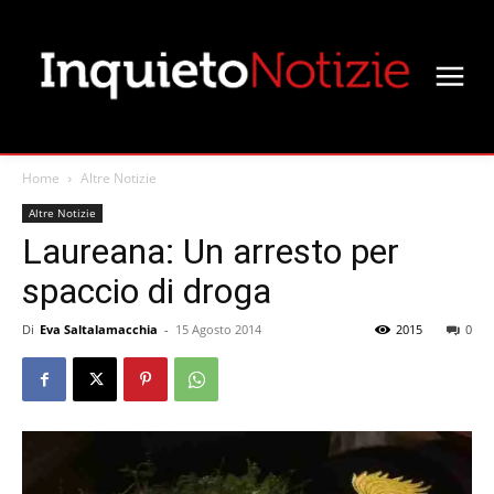
Home
Altre Notizie
Altre Notizie
Laureana: Un arresto per
spaccio di droga
Di
Eva Saltalamacchia
-
15 Agosto 2014
2015
0