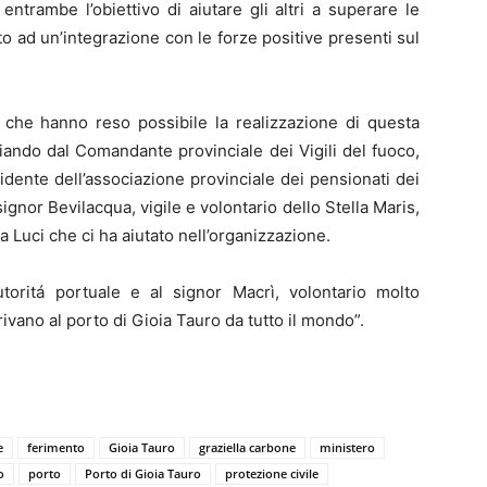
ntrambe l’obiettivo di aiutare gli altri a superare le
to ad un’integrazione con le forze positive presenti sul
 che hanno reso possibile la realizzazione di questa
ziando dal Comandante provinciale dei Vigili del fuoco,
sidente dell’associazione provinciale dei pensionati dei
signor Bevilacqua, vigile e volontario dello Stella Maris,
a Luci che ci ha aiutato nell’organizzazione.
utoritá portuale e al signor Macrì, volontario molto
ivano al porto di Gioia Tauro da tutto il mondo”.
e
ferimento
Gioia Tauro
graziella carbone
ministero
o
porto
Porto di Gioia Tauro
protezione civile