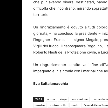
che pur avendo diversi destinatari, hanno e
difficoltà che incontrano, mirando soprattut
territorio.
Un ringraziamento é dovuto a tutti coloro
giornata, – ha concluso la presidente – ini
l’ingegnere Franculli, il signor Megale, pre
Vigili del fuoco, il caposquadra Rogolino, il 
Roberto Nesti della Protezione civile, e Luci
Un ringraziamento sentito va infine all’A
impegnato e in sintonia con i marinai che arr
Eva Saltalamacchia
TAGS
acqua
alaga
associazione
comandant
mostra
motovedetta
onda
Piana di Gioia Taur