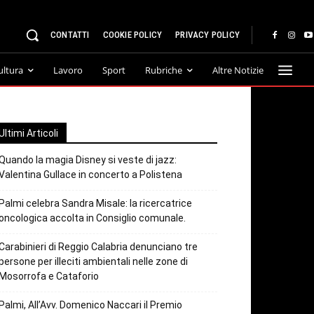
CONTATTI
COOKIE POLICY
PRIVACY POLICY
ultura
Lavoro
Sport
Rubriche
Altre Notizie
Ultimi Articoli
Quando la magia Disney si veste di jazz:
Valentina Gullace in concerto a Polistena
Palmi celebra Sandra Misale: la ricercatrice
oncologica accolta in Consiglio comunale.
Carabinieri di Reggio Calabria denunciano tre
persone per illeciti ambientali nelle zone di
Mosorrofa e Cataforio
Palmi, All’Avv. Domenico Naccari il Premio