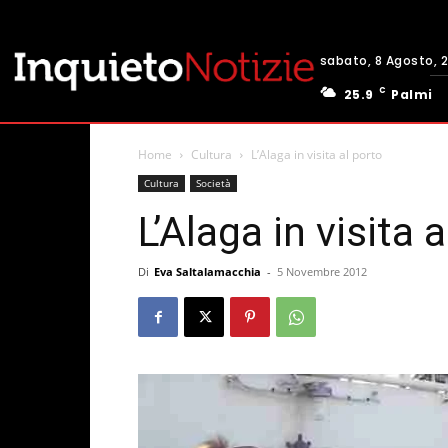
sabato, 8 Agosto, 
C
25.9
Palmi
Home
Cultura
L’Alaga in visita al porto
Cultura
Società
L’Alaga in visita 
Di
Eva Saltalamacchia
-
5 Novembre 2012