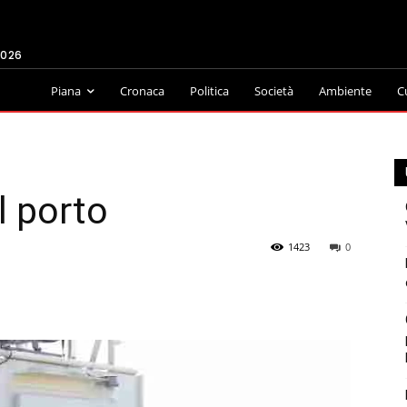
2026
Piana
Cronaca
Politica
Società
Ambiente
C
al porto
1423
0