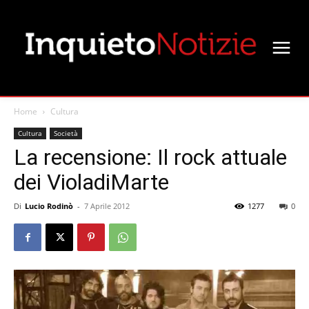
Home
Cultura
Cultura
Società
La recensione: Il rock attuale
dei VioladiMarte
Di
Lucio Rodinò
-
7 Aprile 2012
1277
0