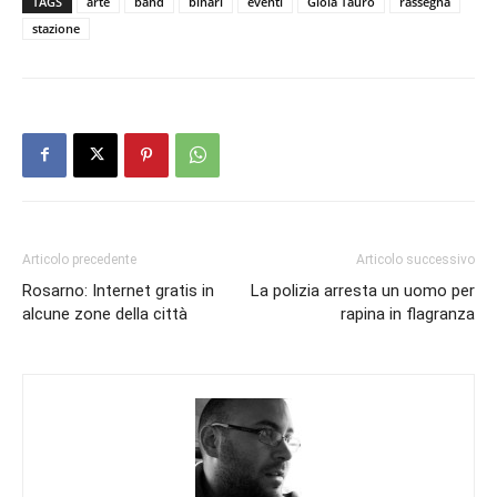
TAGS
arte
band
binari
eventi
Gioia Tauro
rassegna
stazione
Articolo precedente
Articolo successivo
Rosarno: Internet gratis in
La polizia arresta un uomo per
alcune zone della città
rapina in flagranza