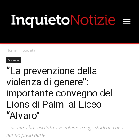
Home
Società
Società
“La prevenzione della
violenza di genere”:
importante convegno del
Lions di Palmi al Liceo
“Alvaro”
L'incontro ha suscitato vivo interesse negli studenti che vi
hanno preso parte