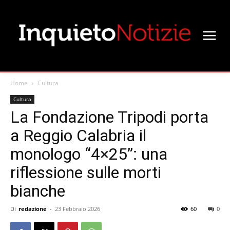
Home
Cultura
Cultura
La Fondazione Tripodi porta
a Reggio Calabria il
monologo “4×25”: una
riflessione sulle morti
bianche
Di
redazione
-
23 Febbraio 2026
60
0