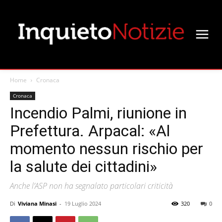
Home
Cronaca
Cronaca
Incendio Palmi, riunione in
Prefettura. Arpacal: «Al
momento nessun rischio per
la salute dei cittadini»
Anche l’ASP non ha segnalato particolari criticità
Di
Viviana Minasi
-
19 Luglio 2024
320
0