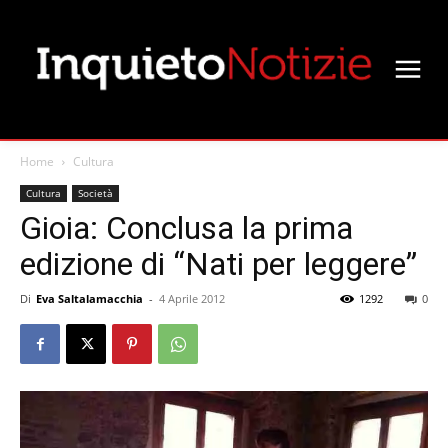
Home
Cultura
Cultura
Società
Gioia: Conclusa la prima
edizione di “Nati per leggere”
Di
Eva Saltalamacchia
-
4 Aprile 2012
1292
0