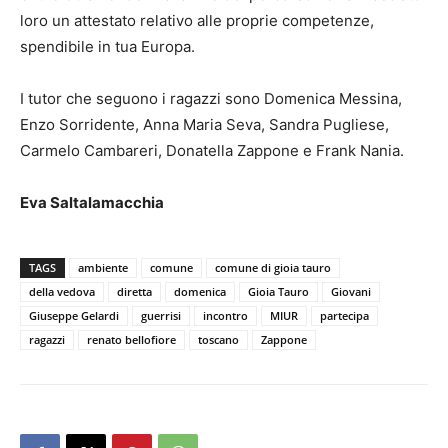
loro un attestato relativo alle proprie competenze,
spendibile in tua Europa.
I tutor che seguono i ragazzi sono Domenica Messina,
Enzo Sorridente, Anna Maria Seva, Sandra Pugliese,
Carmelo Cambareri, Donatella Zappone e Frank Nania.
Eva Saltalamacchia
TAGS
ambiente
comune
comune di gioia tauro
della vedova
diretta
domenica
Gioia Tauro
Giovani
Giuseppe Gelardi
guerrisi
incontro
MIUR
partecipa
ragazzi
renato bellofiore
toscano
Zappone