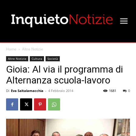
Home
Altre Notizie
Altre Notizie
Cultura
Società
Gioia: Al via il programma di
Alternanza scuola-lavoro
Di
Eva Saltalamacchia
-
4 Febbraio 2014
1681
0