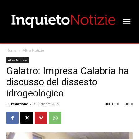
Home
Altre Notizie
Altre Notizie
Galatro: Impresa Calabria ha
discusso del dissesto
idrogeologico
Di
redazione
-
31 Ottobre 2015
1110
0