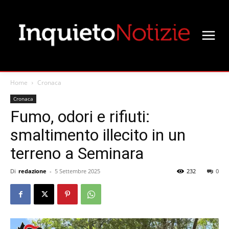
Home
Cronaca
Cronaca
Fumo, odori e rifiuti:
smaltimento illecito in un
terreno a Seminara
Di
redazione
-
5 Settembre 2025
232
0