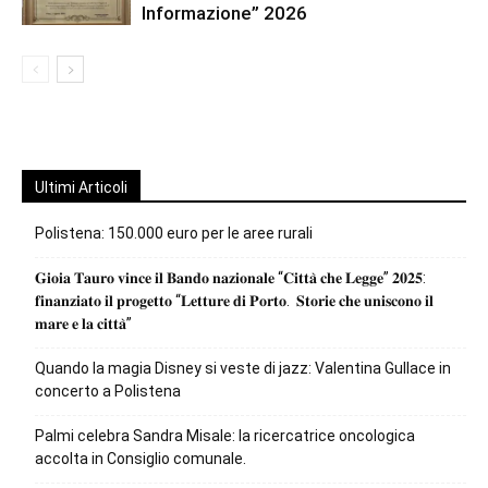
Informazione” 2026
Ultimi Articoli
Polistena: 150.000 euro per le aree rurali
𝐆𝐢𝐨𝐢𝐚 𝐓𝐚𝐮𝐫𝐨 𝐯𝐢𝐧𝐜𝐞 𝐢𝐥 𝐁𝐚𝐧𝐝𝐨 𝐧𝐚𝐳𝐢𝐨𝐧𝐚𝐥𝐞 “𝐂𝐢𝐭𝐭𝐚̀ 𝐜𝐡𝐞 𝐋𝐞𝐠𝐠𝐞” 𝟐𝟎𝟐𝟓:
𝐟𝐢𝐧𝐚𝐧𝐳𝐢𝐚𝐭𝐨 𝐢𝐥 𝐩𝐫𝐨𝐠𝐞𝐭𝐭𝐨 “𝐋𝐞𝐭𝐭𝐮𝐫𝐞 𝐝𝐢 𝐏𝐨𝐫𝐭𝐨. 𝐒𝐭𝐨𝐫𝐢𝐞 𝐜𝐡𝐞 𝐮𝐧𝐢𝐬𝐜𝐨𝐧𝐨 𝐢𝐥
𝐦𝐚𝐫𝐞 𝐞 𝐥𝐚 𝐜𝐢𝐭𝐭𝐚̀”
Quando la magia Disney si veste di jazz: Valentina Gullace in
concerto a Polistena
Palmi celebra Sandra Misale: la ricercatrice oncologica
accolta in Consiglio comunale.