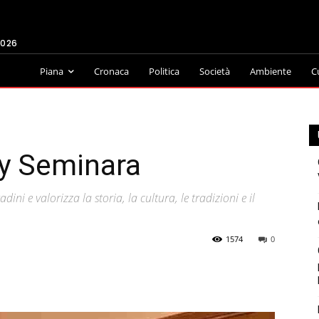
2026
Piana
Cronaca
Politica
Società
Ambiente
C
oy Seminara
dini e valorizza la storia, la cultura, le tradizioni e il
1574
0