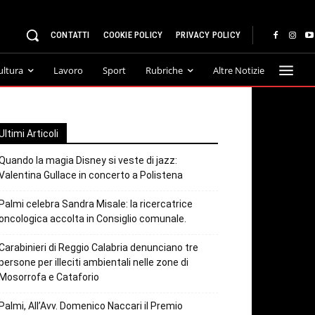
CONTATTI
COOKIE POLICY
PRIVACY POLICY
ultura
Lavoro
Sport
Rubriche
Altre Notizie
Ultimi Articoli
Quando la magia Disney si veste di jazz:
Valentina Gullace in concerto a Polistena
Palmi celebra Sandra Misale: la ricercatrice
oncologica accolta in Consiglio comunale.
Carabinieri di Reggio Calabria denunciano tre
persone per illeciti ambientali nelle zone di
Mosorrofa e Cataforio
Palmi, All’Avv. Domenico Naccari il Premio