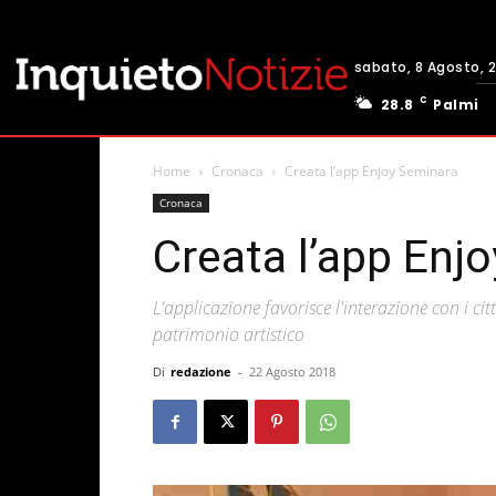
sabato, 8 Agosto, 
C
28.8
Palmi
Home
Cronaca
Creata l’app Enjoy Seminara
Cronaca
Creata l’app Enj
L'applicazione favorisce l'interazione con i citta
patrimonio artistico
Di
redazione
-
22 Agosto 2018