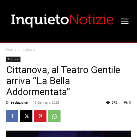
Home
Cultura
Cultura
Cittanova, al Teatro Gentile
arriva “La Bella
Addormentata”
Di
redazione
-
16 Gennaio 2023
575
0