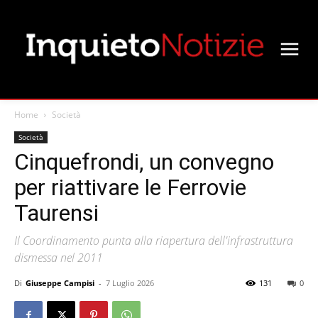
Home
Società
Società
Cinquefrondi, un convegno
per riattivare le Ferrovie
Taurensi
Il Coordinamento punta alla riapertura dell'infrastruttura
dismessa nel 2011
Di
Giuseppe Campisi
-
7 Luglio 2026
131
0