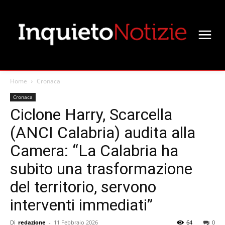
Home
Cronaca
Cronaca
Ciclone Harry, Scarcella
(ANCI Calabria) audita alla
Camera: “La Calabria ha
subito una trasformazione
del territorio, servono
interventi immediati”
Di
redazione
-
11 Febbraio 2026
64
0