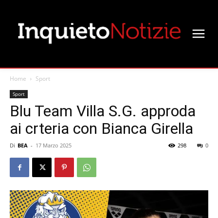
Home
Sport
Sport
Blu Team Villa S.G. approda
ai crteria con Bianca Girella
Di
BEA
-
17 Marzo 2025
298
0