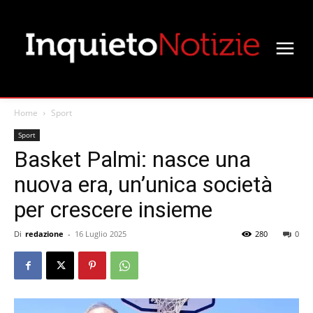
Home
Sport
Sport
Basket Palmi: nasce una
nuova era, un’unica società
per crescere insieme
Di
redazione
-
16 Luglio 2025
280
0