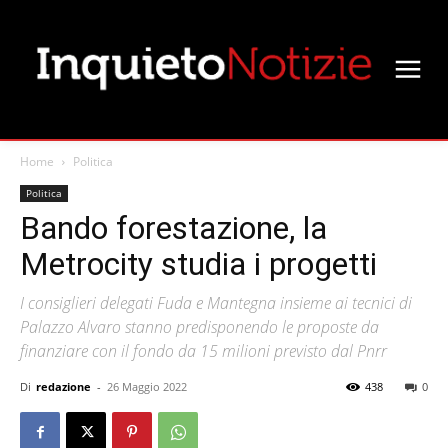
Home
Politica
Politica
Bando forestazione, la
Metrocity studia i progetti
I consiglieri delegati Fuda e Mantegna insieme ai tecnici di
Palazzo Alvaro stanno predisponendo le proposte da
finanziare con il fondo da 15 milioni previsto dal Pnrr
Di
redazione
-
26 Maggio 2022
438
0