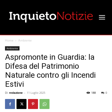
Home
Ambiente
Ambiente
Aspromonte in Guardia: la
Difesa del Patrimonio
Naturale contro gli Incendi
Estivi
Di
redazione
-
11 Luglio 2025
188
0