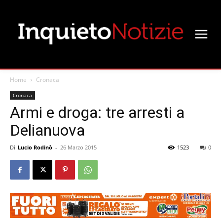
Home
Cronaca
Cronaca
Armi e droga: tre arresti a
Delianuova
Di
Lucio Rodinò
-
26 Marzo 2015
1523
0