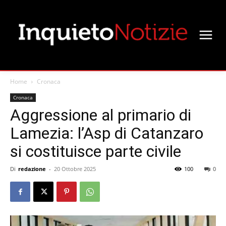
Home
Cronaca
Cronaca
Aggressione al primario di
Lamezia: l’Asp di Catanzaro
si costituisce parte civile
Di
redazione
-
20 Ottobre 2025
100
0