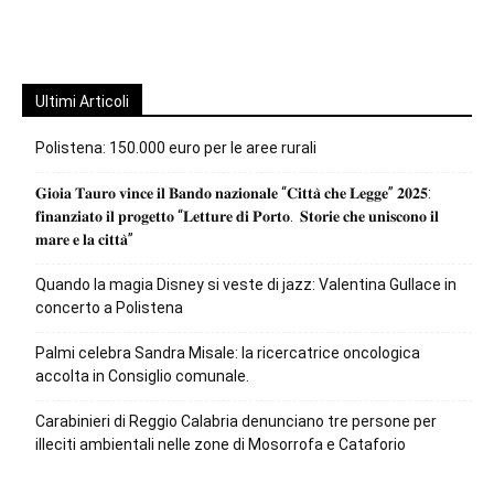
Ultimi Articoli
Polistena: 150.000 euro per le aree rurali
𝐆𝐢𝐨𝐢𝐚 𝐓𝐚𝐮𝐫𝐨 𝐯𝐢𝐧𝐜𝐞 𝐢𝐥 𝐁𝐚𝐧𝐝𝐨 𝐧𝐚𝐳𝐢𝐨𝐧𝐚𝐥𝐞 “𝐂𝐢𝐭𝐭𝐚̀ 𝐜𝐡𝐞 𝐋𝐞𝐠𝐠𝐞” 𝟐𝟎𝟐𝟓:
𝐟𝐢𝐧𝐚𝐧𝐳𝐢𝐚𝐭𝐨 𝐢𝐥 𝐩𝐫𝐨𝐠𝐞𝐭𝐭𝐨 “𝐋𝐞𝐭𝐭𝐮𝐫𝐞 𝐝𝐢 𝐏𝐨𝐫𝐭𝐨. 𝐒𝐭𝐨𝐫𝐢𝐞 𝐜𝐡𝐞 𝐮𝐧𝐢𝐬𝐜𝐨𝐧𝐨 𝐢𝐥
𝐦𝐚𝐫𝐞 𝐞 𝐥𝐚 𝐜𝐢𝐭𝐭𝐚̀”
Quando la magia Disney si veste di jazz: Valentina Gullace in
concerto a Polistena
Palmi celebra Sandra Misale: la ricercatrice oncologica
accolta in Consiglio comunale.
Carabinieri di Reggio Calabria denunciano tre persone per
illeciti ambientali nelle zone di Mosorrofa e Cataforio