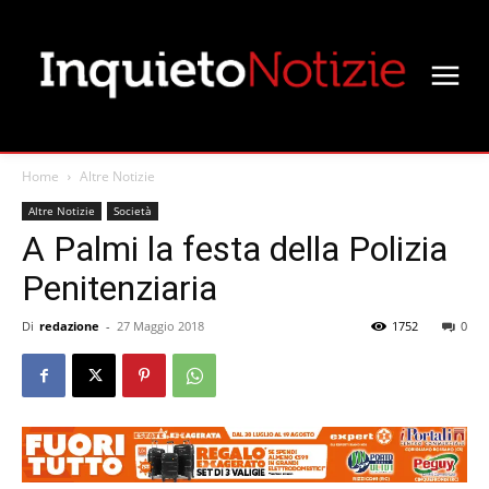
Home
Altre Notizie
Altre Notizie
Società
A Palmi la festa della Polizia
Penitenziaria
Di
redazione
-
27 Maggio 2018
1752
0