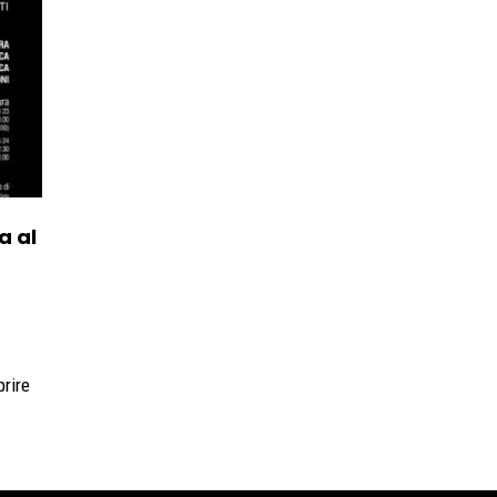
a al
prire