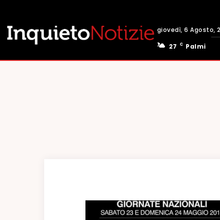
giovedì, 6 Agosto, 
C
27
Palmi