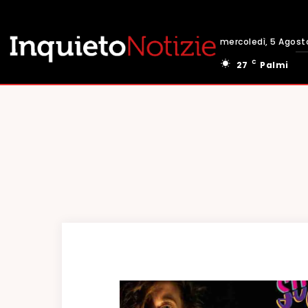
mercoledì, 5 Agost
C
27
Palmi