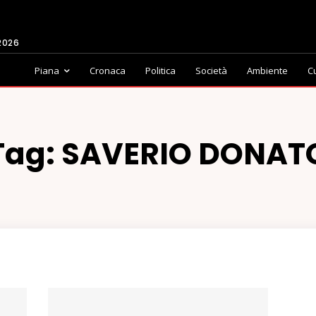
2026
Piana
Cronaca
Politica
Società
Ambiente
C
Tag:
SAVERIO DONAT