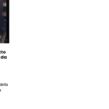
tto
 da
 della
a