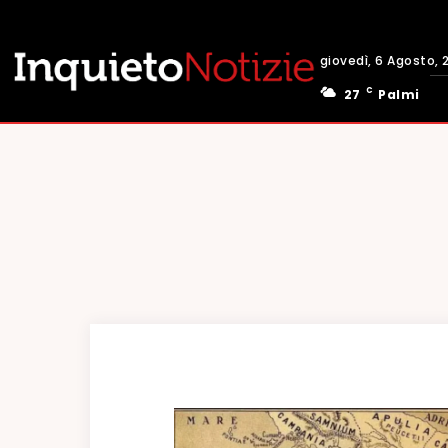
giovedì, 6 Agosto, 
C
27
Palmi