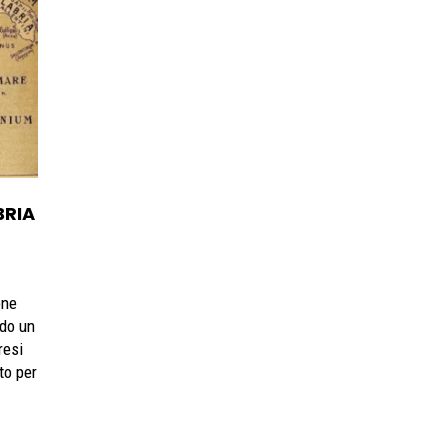
BRIA
one
rdo un
resi
tto per