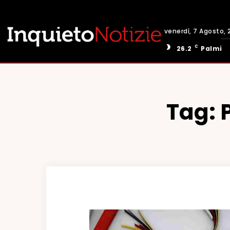
venerdì, 7 Agosto, 
C
26.2
Palmi
Tag: