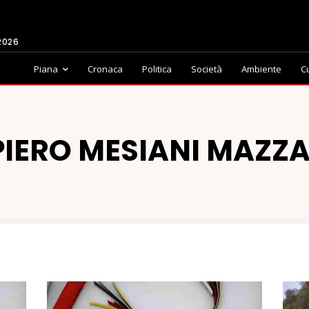
2026
Piana
Cronaca
Politica
Società
Ambiente
C
PIERO MESIANI MAZZ