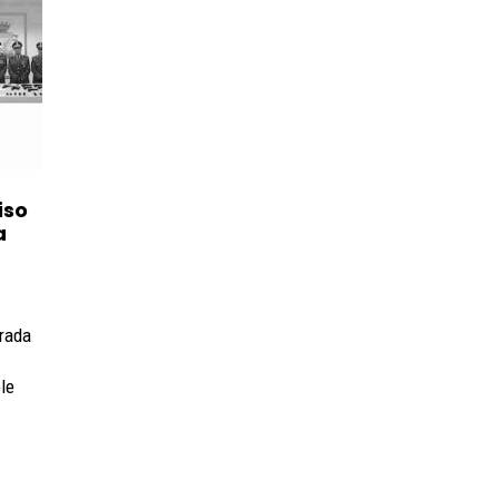
iso
a
trada
ole