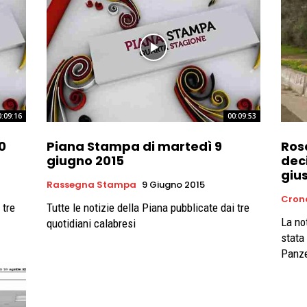
0:09:16
00:09:53
0
Piana Stampa di martedì 9
Ros
giugno 2015
deci
gius
Rassegna Stampa
9 Giugno 2015
Cron
 tre
Tutte le notizie della Piana pubblicate dai tre
La not
quotidiani calabresi
stata
Panze