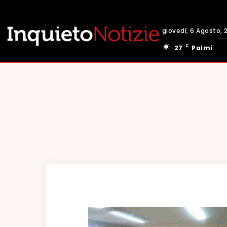
giovedì, 6 Agosto, 
C
27
Palmi