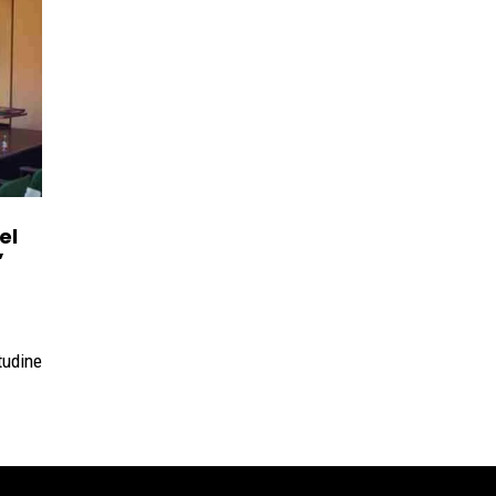
el
”
tudine