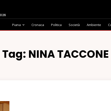
2026
Piana
Cronaca
Politica
Società
Ambiente
C
Tag:
NINA TACCONE