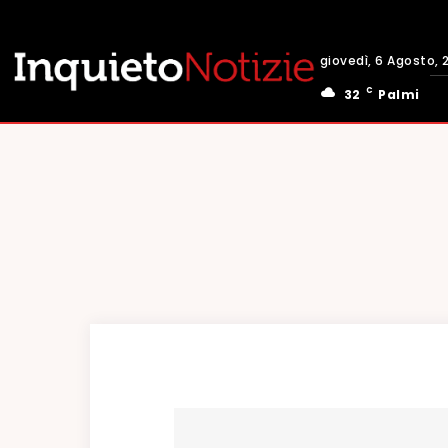
giovedì, 6 Agosto, 
C
32
Palmi