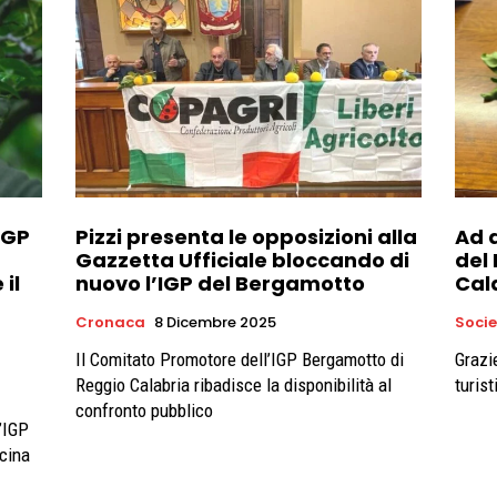
IGP
Pizzi presenta le opposizioni alla
Ad a
Gazzetta Ufficiale bloccando di
del
il
nuovo l’IGP del Bergamotto
Cal
Cronaca
8 Dicembre 2025
Soci
Il Comitato Promotore dell’IGP Bergamotto di
Grazi
Reggio Calabria ribadisce la disponibilità al
turist
confronto pubblico
l’IGP
icina