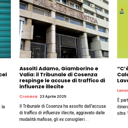
Assolti Adamo, Giamborino e
“C’è
cel
Valia: il Tribunale di Cosenza
Cala
respinge le accuse di traffico di
Lavo
influenze illecite
Lavo
Cronaca
23 Aprile 2025
È par
ll Tribunale di Cosenza ha assolto dall'accusa
 la
itine
di traffico di influenze illecite, aggravato dalle
oltre 
modalità mafiose, gli ex consiglieri...