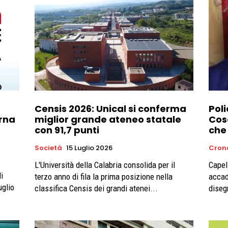
Censis 2026: Unical si conferma
Poli
rna
miglior grande ateneo statale
Cos
con 91,7 punti
che 
Società
15 Luglio 2026
Cron
L'Università della Calabria consolida per il
Capel
i
terzo anno di fila la prima posizione nella
accad
uglio
classifica Censis dei grandi atenei...
diseg