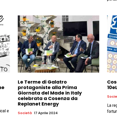
Le Terme di Galatro
Cose
ne
protagoniste alla Prima
10e
Giornata del Made in Italy
Soci
celebrata a Cosenza da
Replanet Energy
La re
ical e
fortu
Società
17 Aprile 2024