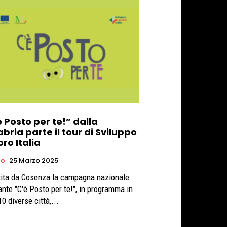
 Posto per te!” dalla
bria parte il tour di Sviluppo
ro Italia
ro
25 Marzo 2025
tita da Cosenza la campagna nazionale
rante "C'è Posto per te!", in programma in
10 diverse città,...