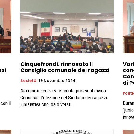
Cinquefrondi, rinnovato il
Vari
zzi
Consiglio comunale dei ragazzi
conc
Con
Società
19 Novembre 2024
di P
Nei giorni scorsi si è tenuto presso il civico
Polit
Consesso l’elezione del Sindaco dei ragazzi
con il
Durant
«iniziativa che, da diversi...
"juni
innov