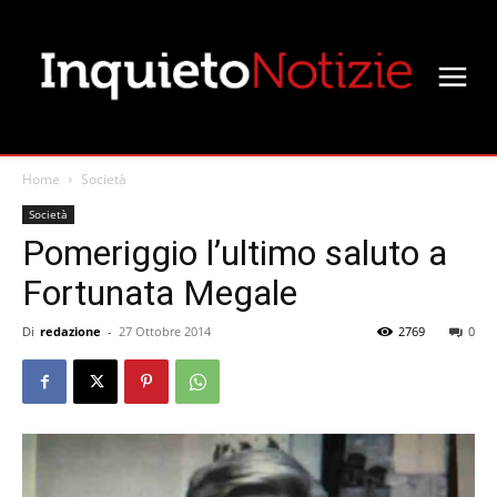
Home
Società
Società
Pomeriggio l’ultimo saluto a
Fortunata Megale
Di
redazione
-
27 Ottobre 2014
2769
0