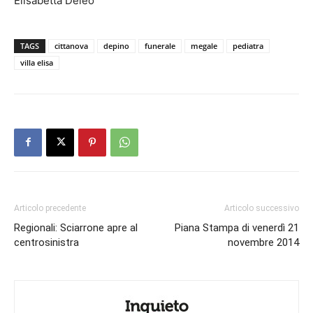
Elisabetta Deleo
TAGS
cittanova
depino
funerale
megale
pediatra
villa elisa
Articolo precedente
Articolo successivo
Regionali: Sciarrone apre al
Piana Stampa di venerdì 21
centrosinistra
novembre 2014