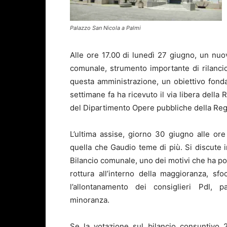
Palazzo San Nicola a Palmi
Alle ore 17.00 di lunedì 27 giugno, un nuov
comunale, strumento importante di rilancio 
questa amministrazione, un obiettivo fonda
settimane fa ha ricevuto il via libera della
del Dipartimento Opere pubbliche della Reg
L’ultima assise, giorno 30 giugno alle ore
quella che Gaudio teme di più. Si discute in
Bilancio comunale, uno dei motivi che ha por
rottura all’interno della maggioranza, sfo
l’allontanamento dei consiglieri Pdl, pa
minoranza.
Se la votazione sul bilancio consuntivo 