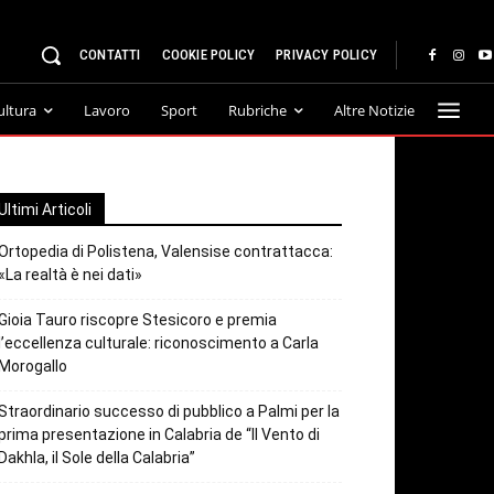
CONTATTI
COOKIE POLICY
PRIVACY POLICY
ultura
Lavoro
Sport
Rubriche
Altre Notizie
Ultimi Articoli
Ortopedia di Polistena, Valensise contrattacca:
«La realtà è nei dati»
Gioia Tauro riscopre Stesicoro e premia
l’eccellenza culturale: riconoscimento a Carla
Morogallo
Straordinario successo di pubblico a Palmi per la
prima presentazione in Calabria de “Il Vento di
Dakhla, il Sole della Calabria”