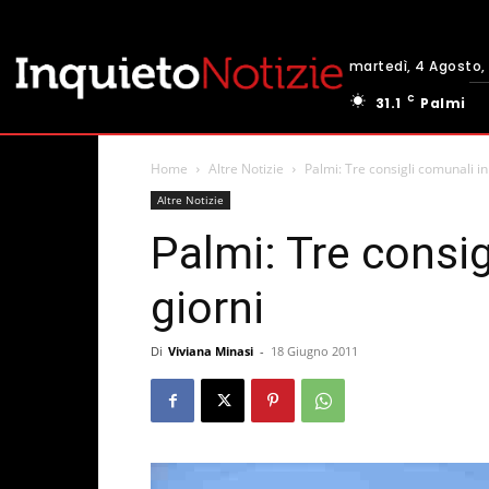
martedì, 4 Agosto,
C
31.1
Palmi
Home
Altre Notizie
Palmi: Tre consigli comunali in
Altre Notizie
Palmi: Tre consig
giorni
Di
Viviana Minasi
-
18 Giugno 2011