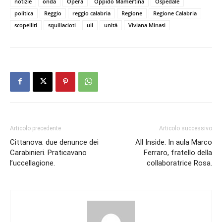
notizie
onda
Opera
Oppido Mamertina
Ospedale
politica
Reggio
reggio calabria
Regione
Regione Calabria
scopelliti
squillacioti
uil
unità
Viviana Minasi
Articolo precedente
Articolo successivo
Cittanova: due denunce dei
All Inside: In aula Marco
Carabinieri. Praticavano
Ferraro, fratello della
l’uccellagione.
collaboratrice Rosa.