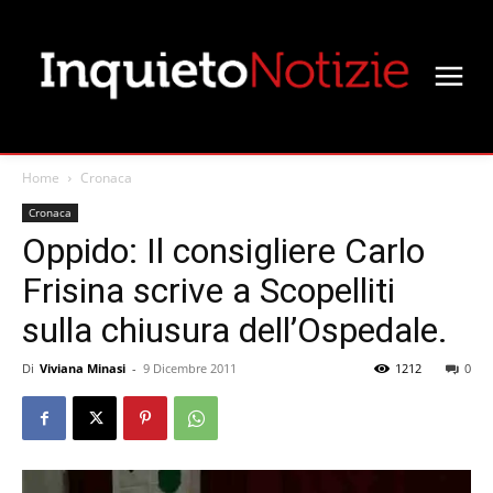
Home
Cronaca
Cronaca
Oppido: Il consigliere Carlo
Frisina scrive a Scopelliti
sulla chiusura dell’Ospedale.
Di
Viviana Minasi
-
9 Dicembre 2011
1212
0