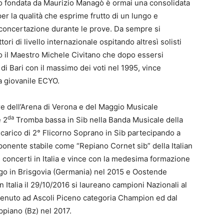
lo fondata da Maurizio Managò è ormai una consolidata
per la qualità che esprime frutto di un lungo e
e concertazione durante le prove. Da sempre si
ri di livello internazionale ospitando altresì solisti
to il Maestro Michele Civitano che dopo essersi
di Bari con il massimo dei voti nel 1995, vince
ra giovanile ECYO.
e dell’Arena di Verona e del Maggio Musicale
da
e 2
Tromba bassa in Sib nella Banda Musicale della
ncarico di 2° Flicorno Soprano in Sib partecipando a
mponente stabile come “Repiano Cornet sib” della Italian
 concerti in Italia e vince con la medesima formazione
rgo in Brisgovia (Germania) nel 2015 e Oostende
n Italia il 29/10/2016 si laureano campioni Nazionali al
enuto ad Ascoli Piceno categoria Champion ed dal
piano (Bz) nel 2017.