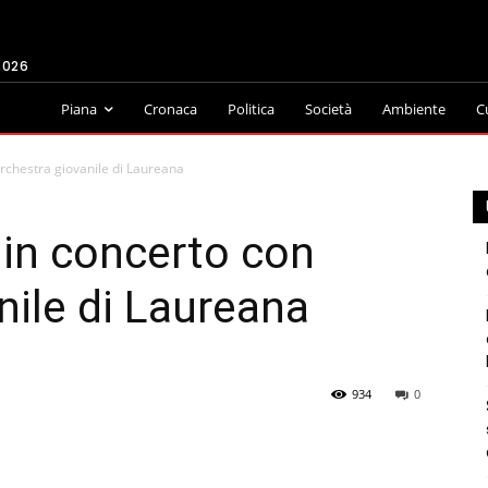
2026
Piana
Cronaca
Politica
Società
Ambiente
C
Orchestra giovanile di Laureana
 in concerto con
nile di Laureana
934
0