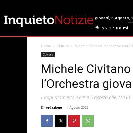
giovedì, 6 Agosto, 
C
25.8
Palmi
Home
Cultura
Michele Civitano in concerto con l’
Cultura
Michele Civitano
l’Orchestra giova
L'appuntamento è per il 5 agosto alle 21e30
Di
redazione
-
4 Agosto 2022