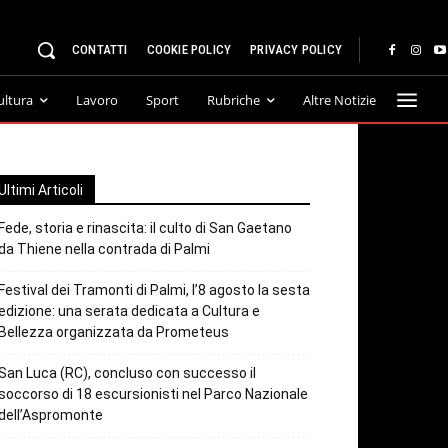
CONTATTI
COOKIE POLICY
PRIVACY POLICY
ultura
Lavoro
Sport
Rubriche
Altre Notizie
Ultimi Articoli
Fede, storia e rinascita: il culto di San Gaetano
da Thiene nella contrada di Palmi
Festival dei Tramonti di Palmi, l’8 agosto la sesta
edizione: una serata dedicata a Cultura e
Bellezza organizzata da Prometeus
San Luca (RC), concluso con successo il
soccorso di 18 escursionisti nel Parco Nazionale
dell’Aspromonte