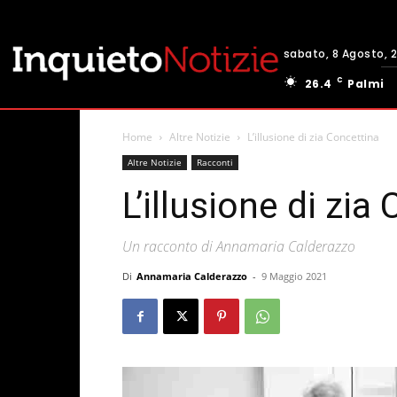
sabato, 8 Agosto, 
C
26.4
Palmi
Home
Altre Notizie
L’illusione di zia Concettina
Altre Notizie
Racconti
L’illusione di zia
Un racconto di Annamaria Calderazzo
Di
Annamaria Calderazzo
-
9 Maggio 2021