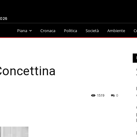
2026
Piana
Cronaca
Politica
Società
Ambiente
C
 Concettina
1519
0