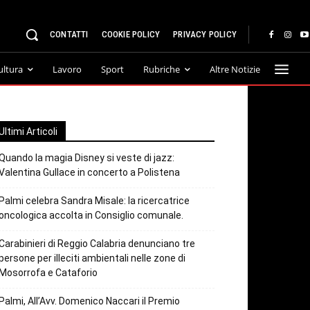
CONTATTI
COOKIE POLICY
PRIVACY POLICY
ultura
Lavoro
Sport
Rubriche
Altre Notizie
Ultimi Articoli
Quando la magia Disney si veste di jazz:
Valentina Gullace in concerto a Polistena
Palmi celebra Sandra Misale: la ricercatrice
oncologica accolta in Consiglio comunale.
Carabinieri di Reggio Calabria denunciano tre
persone per illeciti ambientali nelle zone di
Mosorrofa e Cataforio
Palmi, All’Avv. Domenico Naccari il Premio