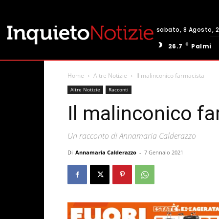
sabato, 8 Agosto, 
C
26.7
Palmi
Home
Altre Notizie
Il malinconico farmacista
Altre Notizie
Racconti
Il malinconico f
Un racconto di Annamaria Calderazzo
Di
Annamaria Calderazzo
-
7 Gennaio 2021