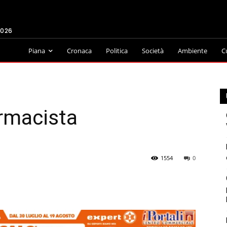
2026
Piana
Cronaca
Politica
Società
Ambiente
C
armacista
1554
0