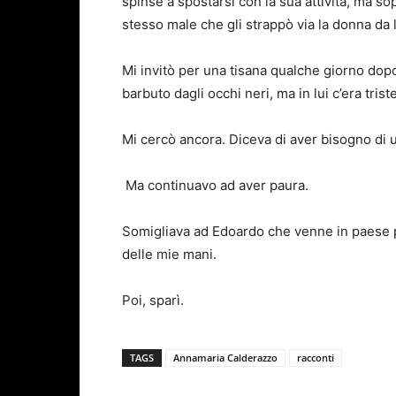
spinse a spostarsi con la sua attività, ma s
stesso male che gli strappò via la donna da 
Mi invitò per una tisana qualche giorno dopo
barbuto dagli occhi neri, ma in lui c’era tri
Mi cercò ancora. Diceva di aver bisogno di 
Ma continuavo ad aver paura.
Somigliava ad Edoardo che venne in paese pe
delle mie mani.
Poi, sparì.
TAGS
Annamaria Calderazzo
racconti