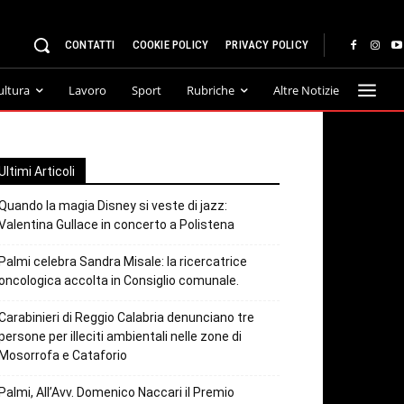
CONTATTI
COOKIE POLICY
PRIVACY POLICY
ultura
Lavoro
Sport
Rubriche
Altre Notizie
Ultimi Articoli
Quando la magia Disney si veste di jazz:
Valentina Gullace in concerto a Polistena
Palmi celebra Sandra Misale: la ricercatrice
oncologica accolta in Consiglio comunale.
Carabinieri di Reggio Calabria denunciano tre
persone per illeciti ambientali nelle zone di
Mosorrofa e Cataforio
Palmi, All’Avv. Domenico Naccari il Premio