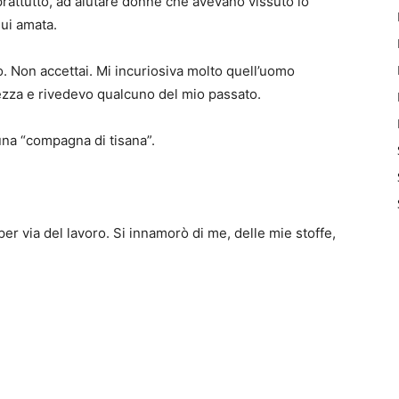
oprattutto, ad aiutare donne che avevano vissuto lo
lui amata.
. Non accettai. Mi incuriosiva molto quell’uomo
stezza e rivedevo qualcuno del mio passato.
una “compagna di tisana”.
r via del lavoro. Si innamorò di me, delle mie stoffe,