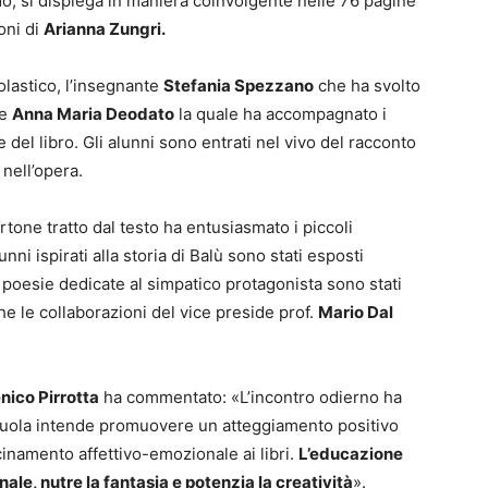
ndo, si dispiega in maniera coinvolgente nelle 76 pagine
oni di
Arianna Zungri.
olastico, l’insegnante
Stefania Spezzano
che ha svolto
ce
Anna Maria Deodato
la quale ha accompagnato i
 del libro. Gli alunni sono entrati nel vivo del racconto
 nell’opera.
one tratto dal testo ha entusiasmato i piccoli
unni ispirati alla storia di Balù sono stati esposti
e poesie dedicate al simpatico protagonista sono stati
he le collaborazioni del vice preside prof.
Mario Dal
ico Pirrotta
ha commentato: «L’incontro odierno ha
uola intende promuovere un atteggiamento positivo
icinamento affettivo-emozionale ai libri.
L’educazione
nale, nutre la fantasia e potenzia la creatività
».