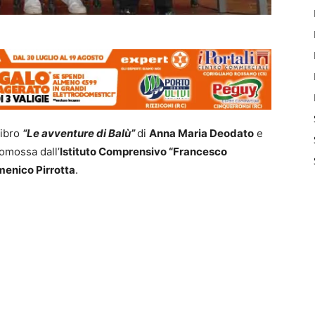
libro
“Le avventure di Balù”
di
Anna Maria Deodato
e
romossa dall’
Istituto Comprensivo “Francesco
enico Pirrotta
.