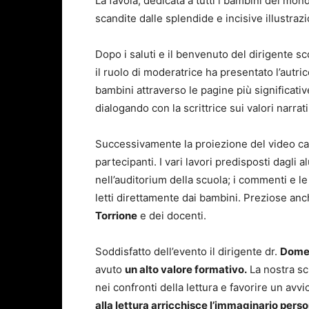
La favola, dedicata a tutti i bambini del mo
scandite dalle splendide e incisive illustrazi
Dopo i saluti e il benvenuto del dirigente sc
il ruolo di moderatrice ha presentato l’autri
bambini attraverso le pagine più significative
dialogando con la scrittrice sui valori narrati
Successivamente la proiezione del video cart
partecipanti. I vari lavori predisposti dagli al
nell’auditorium della scuola; i commenti e l
letti direttamente dai bambini. Preziose anc
Torrione
e dei docenti.
Soddisfatto dell’evento il dirigente dr.
Domen
avuto
un alto valore formativo.
La nostra sc
nei confronti della lettura e favorire un avv
alla lettura arricchisce l’immaginario perso