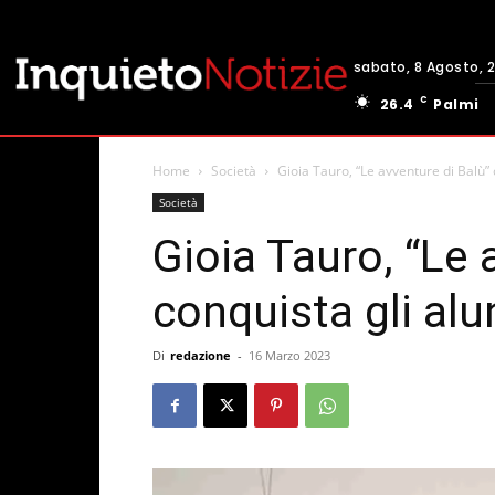
sabato, 8 Agosto, 
C
26.4
Palmi
Home
Società
Gioia Tauro, “Le avventure di Balù” c
Società
Gioia Tauro, “Le 
conquista gli alu
Di
redazione
-
16 Marzo 2023