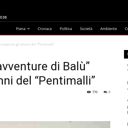
2026
Piana
Cronaca
Politica
Società
Ambiente
C
onquista gli alunni del “Pentimalli”
avventure di Balù”
nni del “Pentimalli”
770
0