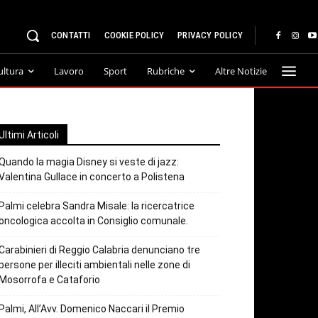
CONTATTI
COOKIE POLICY
PRIVACY POLICY
ultura
Lavoro
Sport
Rubriche
Altre Notizie
Ultimi Articoli
Quando la magia Disney si veste di jazz:
Valentina Gullace in concerto a Polistena
Palmi celebra Sandra Misale: la ricercatrice
oncologica accolta in Consiglio comunale.
Carabinieri di Reggio Calabria denunciano tre
persone per illeciti ambientali nelle zone di
Mosorrofa e Cataforio
Palmi, All’Avv. Domenico Naccari il Premio