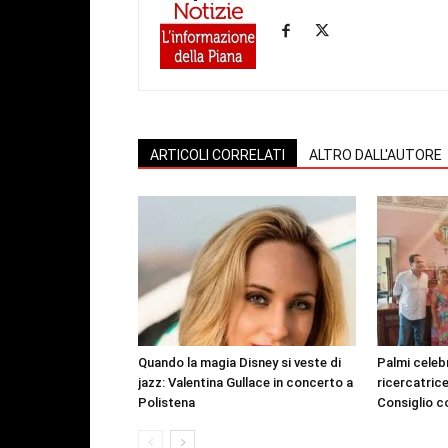
ARTICOLI CORRELATI
ALTRO DALL'AUTORE
Quando la magia Disney si veste di
Palmi celeb
jazz: Valentina Gullace in concerto a
ricercatric
Polistena
Consiglio c